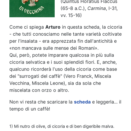
(Quintus Horatius Flaccus
(65-8 a.C.),
Carmina
, I-31,
vv. 15-16)
Come ci spiega
Arturo
in questa scheda, la cicoria
- che tutti conosciamo nelle tante varietà coltivate
per l'insalata - era apprezzata fin dall'antichità e
«non mancava sulle mense dei Romani».
Qui, però, potete imparare qualcosa in più sulla
cicoria selvatica e i suoi splendidi fiori. E, anche,
qualcuno ricorderà l'uso della cicoria come base
dei "surrogati del caffè" (Vero Franck, Miscela
Vecchina, Miscela Leone), sia da sola che
miscelata con orzo o altro.
Non vi resta che scaricare la
scheda
e leggerla... il
tempo di un caffè!
1) Mi nutro di olive, di cicoria e di ben digeribile malva.