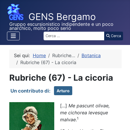
Gruppo escursionistico indipendente e un poco
anarchico, molto poco serio
Cerca
Cerca
Sei qui:
Home
Rubriche…
Botanica
Rubriche (67) - La cicoria
Rubriche (67) - La cicoria
Arturo
[...]
Me pascunt olivae,
me cichorea levesque
1
malvae
.